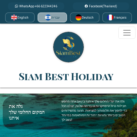
WhatsApp +66 622344246
Facebook(Thailand)
Français
Deutsch
עברית
English
Siam Best Holiday
גלה את יעדי החלום שלך איתנו! בין אם אתה מחפש
גלה את
חבילות טיול הרפתקניות או בריחה שלווה, יש לנו הכל
המקום החלומי שלך
כדי להפוך את חלומותיך למציאות. תהנה מהשירותים
הטובים ביותר וחוויות ייחודיות המותאמות במיוחד
איתנו
בשבילך!