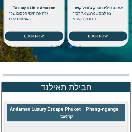
אמבט פילים וטרק ג'ונגל קשה
Takuapa Little Amazon
""צא למסע מרגש אל לב
"גלה את היופי הקסום של
הג'ונגל השופע ...
'האמזונס הקט...
BOOK NOW
BOOK NOW
חבילת תאילנד
Andaman Luxury Escape Phuket – Phang-nganga –
קראבי