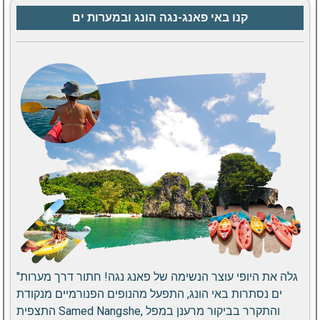
קנו באי פאנג-נגה הונג ובמערות ים
"גלה את היופי עוצר הנשימה של פאנג נגה! חתור דרך מערות
ים נסתרות באי הונג, התפעל מהנופים הפנורמיים מנקודת
התצפית Samed Nangshe, והתקרר בביקור מרענן במפל